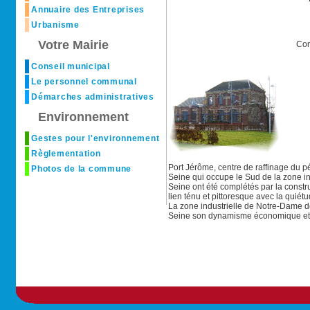
Annuaire des Entreprises
Urbanisme
Votre Mairie
Com
Conseil municipal
Le personnel communal
Démarches administratives
Environnement
Gestes pour l'environnement
Règlementation
Port Jérôme, centre de raffinage du pé
Photos de la commune
Seine qui occupe le Sud de la zone i
Seine ont été complétés par la constru
lien ténu et pittoresque avec la quiét
La zone industrielle de Notre-Dame d
Seine son dynamisme économique e