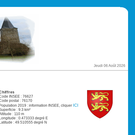
Jeudi 06 Août 2026
Chiffres
Code INSEE : 76627
Code postal : 76170
ICI
Population 2019 : information INSEE, cliquer
Superficie : 9.3 km²
Altitude : 110 m
Longitude : 0.473333 degré E
Latitude : 49.510555 degré N