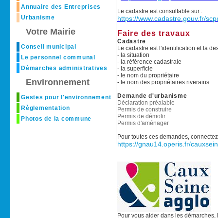
Annuaire des Entreprises
Le cadastre est consultable sur :
Urbanisme
https://www.cadastre.gouv.fr/scp
Votre Mairie
Faire des travaux
Cadastre
Conseil municipal
Le cadastre est l'identification et la d
- la situation
Le personnel communal
- la référence cadastrale
Démarches administratives
- la superficie
- le nom du propriétaire
Environnement
- le nom des propriétaires riverains
Demande d'urbanisme
Gestes pour l'environnement
Déclaration préalable
Règlementation
Permis de construire
Permis de démolir
Photos de la commune
Permis d'aménager
Pour toutes ces demandes, connectez 
https://gnau14.operis.fr/cauxsei
Pour vous aider dans les démarches, 