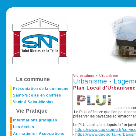
Vie pratique >
Urbanisme
La commune
Urbanisme - Logem
Plan Local d'Urbanisme
Présentation de la commune
Saint-Nicolas en chiffres
Venir à Saint-Nicolas
La commune d
Vie Pratique
.Le PLUi définit ce que l’on peut cons
préserver les paysages et l'environne
Informations pratiques
Le PLUi applicable depuis le 1er janvi
Les écoles
https://www.cauxseine.fr/servi
-
Animations - Associations
https://www.geoportail-urbanism
-