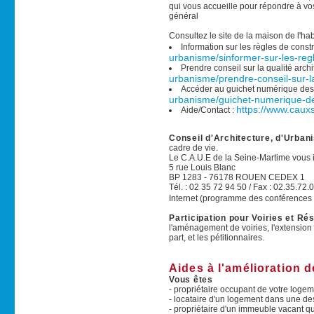
qui vous accueille pour répondre à vo
général
Consultez le site de la maison de l'hab
Information sur les règles de const
urbanisme/sinformer-sur-les-reg
Prendre conseil sur la qualité archi
urbanisme/prendre-conseil-sur-la
Accéder au guichet numérique des 
urbanisme/guichet-numerique-de
https://www.cauxs
Aide/Contact :
Conseil d'Architecture, d'Urban
cadre de vie.
Le C.A.U.E de la Seine-Martime vous in
5 rue Louis Blanc
BP 1283 - 76178 ROUEN CEDEX 1
Tél. : 02 35 72 94 50 / Fax : 02.35.72.
Internet (programme des conférences 
Participation pour Voiries et R
l'aménagement de voiries, l'extensio
part, et les pétitionnaires.
Aides à l'amélioration de
Vous êtes
- propriétaire occupant de votre logem
- locataire d'un logement dans une
- propriétaire d'un immeuble vacant qu