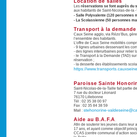
Location de salles
Les
réservations se font auprès du s
aux habitants de Saint-Nicolas-de-la -T
- Salle Polyvalente (120 personnes
- La Scolassienne (50 personnes m
Transport à la demand
Caux Seine agglo, via Rézo’Bus, gère
l’ensemble des habitants.
L’offre de Caux Seine mobilités comp
- 9 lignes urbaines desservant les co
- des lignes interurbaines pour relier
- le Transport à la Demande (TAD) sur
réservation ;
- la desserte des établissements scola
https://www.transports.cauxseine.
Paroisse Sainte Honori
Saint-Nicolas-de-la-Taille fait partie
7 rue du docteur Léonard
76170 Lillebonne
Tél : 02 35 38 00 97
Fax : 02 35 84 38 59
stehonorine-valdeseine@cat
Mail :
Aide au B.A.F.A
.
Afin de soutenir les jeunes dans leur 
17 ans, et ayant comme objectif princi
CCAS (centre communal d’action social