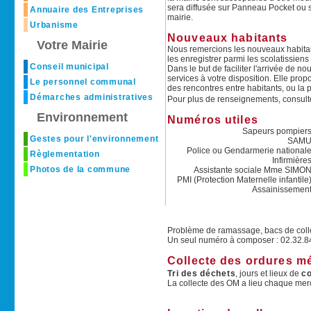
sera diffusée sur Panneau Pocket ou su
Annuaire des Entreprises
mairie.
Urbanisme
Nouveaux habitants
Votre Mairie
Nous remercions les nouveaux habitants
les enregistrer parmi les scolatissiens
Conseil municipal
Dans le but de faciliter l'arrivée de n
services à votre disposition. Elle pr
Le personnel communal
des rencontres entre habitants, ou la pr
Démarches administratives
Pour plus de renseignements, consultez
Environnement
Numéros utiles
Sapeurs pompier
Gestes pour l'environnement
SAM
Police ou Gendarmerie national
Règlementation
Infirmière
Photos de la commune
Assistante sociale Mme SIMO
PMI (Protection Maternelle infantile
Assainissemen
Problème de ramassage, bacs de coll
Un seul numéro à composer : 02.32.8
Collecte des ordures m
Tri des déchets
, jours et lieux de
co
La collecte des OM a lieu chaque mercre