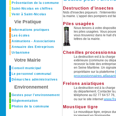
Présentation de la commune
Destruction d'insectes
Saint-Nicolas en chiffres
Nids d'insectes piqueurs : l'intervent
Venir à Saint-Nicolas
la mairie. L'appel des pompiers est fai
Vie Pratique
Piles usagées
Nous tenons à votre dispositi
Informations pratiques
les piles usagées. Vous pouve
vous trouverez dans le hall d'e
Les écoles
lettres de la mairie.
Animations - Associations
Annuaire des Entreprises
Chenilles processionna
Urbanisme
La destruction est à la charge 
Votre Mairie
extérieure (commune ou départ
recevoir la liste des entrepris
en Seine Maritime. Un signalem
Conseil municipal
propriétaire sur la plateforme
Le personnel communal
processionnaires.atlasante
Démarches administratives
Frelons asiatiques
Environnement
La destruction est à la charge
du département. Contacter la
Gestes pour l'environnement
téléphone au 02 77 64 57 76,
www.fre
ou sur le site internet
Règlementation
Photos de la commune
Moustique tigre
Le moustique tigre, enjeux du
localement en Normandie