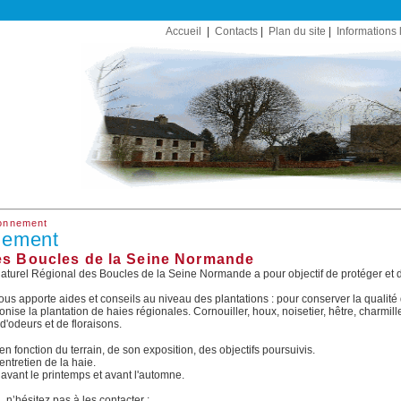
Accueil
|
Contacts
|
Plan du site
|
Informations 
ronnement
nnement
des Boucles de la Seine Normande
aturel Régional des Boucles de la Seine Normande a pour objectif de protéger et d
ous apporte aides et conseils au niveau des plantations : pour conserver la qualité
nise la plantation de haies régionales. Cornouiller, houx, noisetier, hêtre, charmille
d'odeurs et de floraisons.
n fonction du terrain, de son exposition, des objectifs poursuivis.
entretien de la haie.
vant le printemps et avant l'automne.
 n’hésitez pas à les contacter :