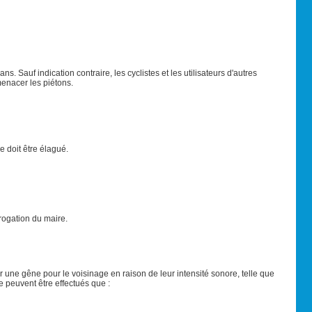
 Sauf indication contraire, les cyclistes et les utilisateurs d'autres
menacer les piétons.
e doit être élagué.
érogation du maire.
er une gêne pour le voisinage en raison de leur intensité sonore, telle que
peuvent être effectués que :