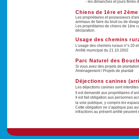
- les dimanches et jours fériés
Chiens de 1ère et 2ème
Les propriétaires et possesseurs d'ani
animaux de faire du bruit ou de diva
Les propriétaires de chiens de 1ère c
déclaration.
Usage des chemins rur
L'usage des chemins ruraux n°s 20 et 2
Arrêté municipal du 21.10.2002
Parc Naturel des Boucl
Si vous avez des projets de plantation
Aménagement / Projets de plantati
Déjections canines (arr
Les déjections canines sont interdites
Il est demandé aux propriétaires d’an
Il est fait obligation aux personnes
la voie publique, y compris les espace
Cette obligation ne s’applique pas aux 
infractions au présent arrêté peuven