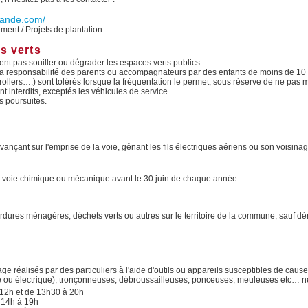
mande.com/
ent / Projets de plantation
s verts
ent pas souiller ou dégrader les espaces verts publics.
la responsabilité des parents ou accompagnateurs par des enfants de moins de 10 ans.
llers….) sont tolérés lorsque la fréquentation le permet, sous réserve de ne pas 
 interdits, exceptés les véhicules de service.
s poursuites.
nçant sur l'emprise de la voie, gênant les fils électriques aériens ou son voisinag
ar voie chimique ou mécanique avant le 30 juin de chaque année.
 les ordures ménagères, déchets verts ou autres sur le territoire de la commune, sauf d
age réalisés par des particuliers à l'aide d'outils ou appareils susceptibles de caus
ou électrique), tronçonneuses, débroussailleuses, ponceuses, meuleuses etc… ne 
 12h et de 13h30 à 20h
e 14h à 19h