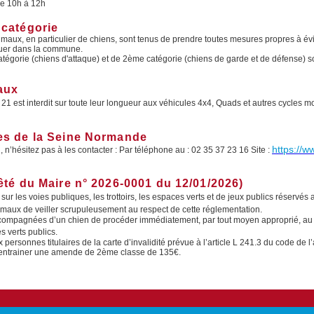
 de 10h à 12h
 catégorie
maux, en particulier de chiens, sont tenus de prendre toutes mesures propres à évite
guer dans la commune.
atégorie (chiens d'attaque) et de 2ème catégorie (chiens de garde et de défense) so
aux
1 est interdit sur toute leur longueur aux véhicules 4x4, Quads et autres cycles mo
es de la Seine Normande
https://
, n’hésitez pas à les contacter : Par téléphone au : 02 35 37 23 16 Site :
êté du Maire n° 2026-0001 du 12/01/2026)
 sur les voies publiques, les trottoirs, les espaces verts et de jeux publics réservé
imaux de veiller scrupuleusement au respect de cette réglementation.
 accompagnées d’un chien de procéder immédiatement, par tout moyen approprié, au
s verts publics.
personnes titulaires de la carte d’invalidité prévue à l’article L 241.3 du code de l’
t entrainer une amende de 2ème classe de 135€.