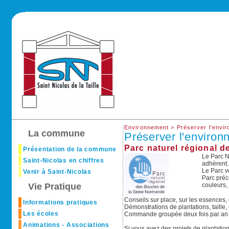
Environnement >
Préserver l'envi
La commune
Préserver l'enviro
Parc naturel régional 
Présentation de la commune
Le Parc N
Saint-Nicolas en chiffres
adhèrent.
Le Parc v
Venir à Saint-Nicolas
Parc préco
Vie Pratique
couleurs, 
Conseils sur place, sur les essences, e
Informations pratiques
Démonstrations de plantations, taille, 
Les écoles
Commande groupée deux fois par an a
Animations - Associations
Si vous avez des projets de plantation,