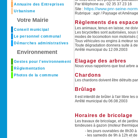
Par téléphone au : 02 35 37 23 16
Annuaire des Entreprises
https://www.pnr-seine-nor
Site :
Urbanisme
Rubrique : agir / Paysage et Aménagem
Votre Mairie
Règlements des espace
Les animaux, tenus en laisse, ne doiv
Conseil municipal
Les bicyclettes sont autorisées, sous 
Le personnel communal
modes de locomotion non motorisés (ro
Tous véhicules ou engins à moteur sont
Démarches administratives
Toute dégradation donnera suite à de
Arrêté municipal du 12.09.2003
Environnement
Elagage des arbres
Gestes pour l'environnement
Nous vous rappelons que tout arbre ava
Règlementation
Chardons
Photos de la commune
Les chardons doivent être détruits p
Brûlage
Il est interdit de brûler à l'air libre
Arrêté municipal du 06.08.2003
Horaires de bricolage
Les travaux de bricolage, et de jardin
tondeuses à gazon (moteur thermique 
- les jours ouvrables de 8h30 à
- les samedis de 9h à 12h et d