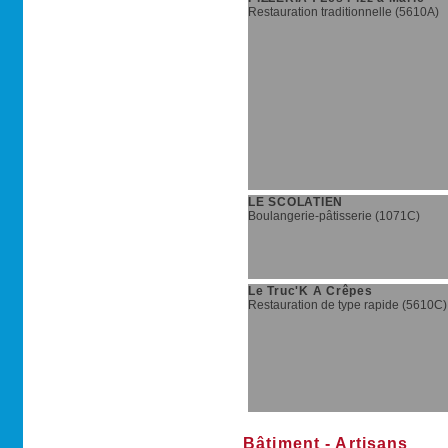
Restauration traditionnelle (5610A)
LE SCOLATIEN
Boulangerie-pâtisserie (1071C)
Le Truc'K A Crêpes
Restauration de type rapide (5610C)
Bâtiment - Artisans