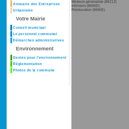
Médecin généraliste (8621Z)
Annuaire des Entreprises
Infirmiers (8690D)
Rééducation (8690E)
Urbanisme
Votre Mairie
Conseil municipal
Le personnel communal
Démarches administratives
Environnement
Gestes pour l'environnement
Règlementation
Photos de la commune