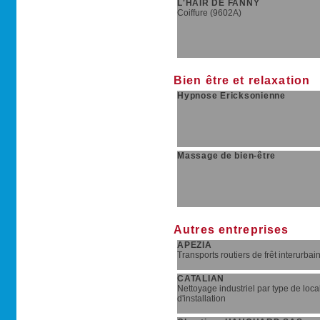
L'HAIR DE FANNY
Coiffure (9602A)
Bien être et relaxation
Hypnose Ericksonienne
Massage de bien-être
Autres entreprises
APEZIA
Transports routiers de frêt interurbai
CATALIAN
Nettoyage industriel par type de loca
d'installation