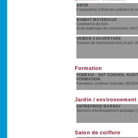
ABCR
Coopérative d'ahat des artisans du 
BIGMAT MATERIAUX
Commerce de bois
et de matériaux de construction (46
VEIBER COUVERTURE
Travaux de menuiserie bois et pvc (
Formation
FOREXIA - AVF CONSEIL AUDI
FORMATION
Formation continue d'adultes (8559A
Jardin / environnement
ENTREPRISE BARRAY
Services d'aménagement paysager 
Salon de coiffure