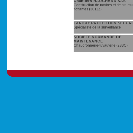
Chantiers HAUCHARD SAS
Construction de navires et de structu
flottantes (3011Z)
LANCRY PROTECTION SECURI
Spécialiste de la surveillance
SOCIETE NORMANDE DE
MAINTENANCE
Chaudronnerie-tuyauterie (283C)